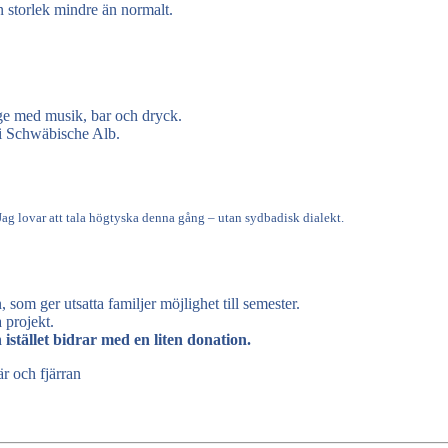
n storlek mindre än normalt.
ge med musik, bar och dryck.
 i Schwäbische Alb.
.
Jag lovar att tala högtyska denna gång – utan sydbadisk dialekt.
, som ger utsatta familjer möjlighet till semester.
 projekt.
 istället bidrar med en liten donation.
r och fjärran