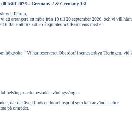
till träff 2026 – Germany 2 & Germany 13!
är och fjärran,
t arrangera ett möte från 18 till 20 september 2026, och vi vill här
 tillfälle att fira sitt 35-årsjubileum tillsammans med er.
om högtyska." Vi har reserverat Oberdorf i semesterbyn Tieringen, vid 
dubbelsängar och mestadels våningssängar.
den, där det även finns en inomhuspool som kan användas efter
åtna på området.