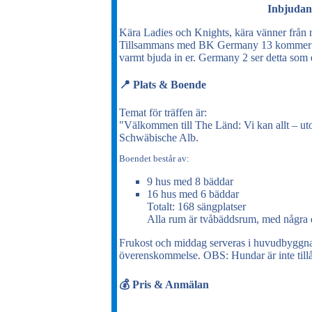
Inbjudan 
Kära Ladies och Knights, kära vänner från n
Tillsammans med BK Germany 13 kommer vi at
varmt bjuda in er. Germany 2 ser detta som ett
📍 Plats & Boende
Temat för träffen är:
"Välkommen till The Länd: Vi kan allt – ut
Schwäbische Alb.
Boendet består av:
9 hus med 8 bäddar
16 hus med 6 bäddar
Totalt: 168 sängplatser
Alla rum är tvåbäddsrum, med några 
Frukost och middag serveras i huvudbyggna
överenskommelse. OBS: Hundar är inte till
💰 Pris & Anmälan