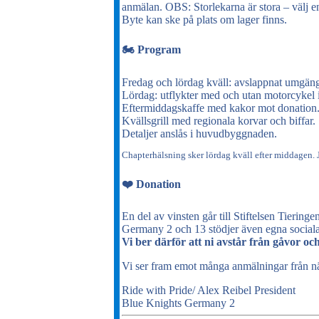
anmälan. OBS: Storlekarna är stora – välj e
Byte kan ske på plats om lager finns.
🏍️ Program
Fredag och lördag kväll: avslappnat umgän
Lördag: utflykter med och utan motorcykel
Eftermiddagskaffe med kakor mot donation
Kvällsgrill med regionala korvar och biffar.
Detaljer anslås i huvudbyggnaden.
Chapterhälsning sker lördag kväll efter middagen. 
❤️ Donation
En del av vinsten går till Stiftelsen Tieringen
Germany 2 och 13 stödjer även egna sociala
Vi ber därför att ni avstår från gåvor och
Vi ser fram emot många anmälningar från nä
Ride with Pride/ Alex Reibel President
Blue Knights Germany 2