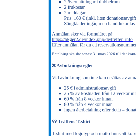
2 övernattningar i dubbelrum
2 frukostar
2 middagar
Pris: 160 € (inkl. liten donationsavgift
Sängkläder ingår, men handdukar tas 
Anmälan sker via formuläret på:
https://bkger2.de/index.php/de/treffen-info
Efter anmälan får du ett reservationsnummer
Betalning ska ske senast 31 mars 2026 till det kont
❌ Avbokningsregler
Vid avbokning som inte kan ersättas av anna
25 € i administrationsavgift
25 % av kostnaden från 12 veckor in
60 % från 8 veckor innan
80 % från 4 veckor innan
Ingen återbetalning efter detta – donat
👕 Träffens T-shirt
T-shirt med logotyp och motto finns att köpa