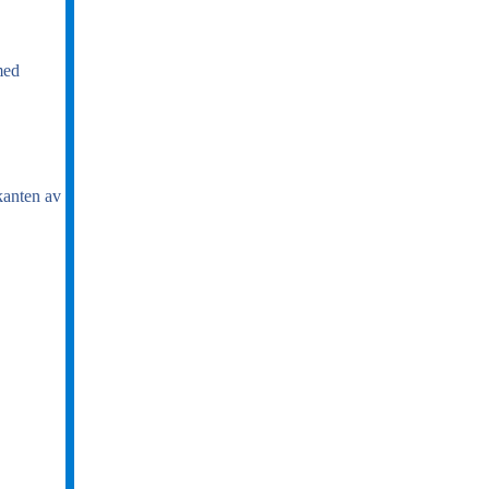
med
kanten av