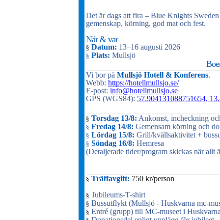
Det är dags att fira – Blue Knights Sweden I
gemenskap, körning, god mat och fest.
När & var
Datum:
13–16 augusti 2026
§
Plats:
Mullsjö
§
Boen
Vi bor på
Mullsjö Hotell & Konferens
.
Webb:
https://hotellmullsjo.se/
E-post:
info@hotellmullsjo.se
GPS (WGS84):
57.904131088751654, 13
Torsdag 13/8:
Ankomst, incheckning och
§
Fredag 14/8:
Gemensam körning och donat
§
Lördag 15/8:
Grill/kvällsaktivitet + bus
§
Söndag 16/8:
Hemresa
§
(Detaljerade tider/program skickas när allt ä
Träffavgift:
750 kr/person
§
Jubileums-T-shirt
§
Bussutflykt (Mullsjö - Huskvarna mc-muse
§
Entré (grupp) till MC-museet i Huskvarn
§
Donationsdel enligt upplägg för jubileet