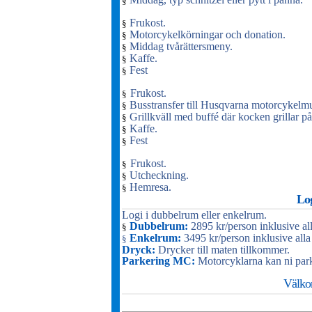
§
Frukost.
§
Motorcykelkörningar och donation.
§
Middag tvårättersmeny.
§
Kaffe.
§
Fest
§
Frukost.
§
Busstransfer till Husqvarna motorcykelm
§
Grillkväll med buffé där kocken grillar på 
§
Kaffe.
§
Fest
§
Frukost.
§
Utcheckning.
§
Hemresa.
§
Log
Logi i dubbelrum eller enkelrum.
Dubbelrum:
2895 kr/person inklusive all
§
Enkelrum:
3495 kr/person inklusive alla
§
Dryck:
Drycker till maten tillkommer.
Parkering MC:
Motorcyklarna kan ni park
Välkom