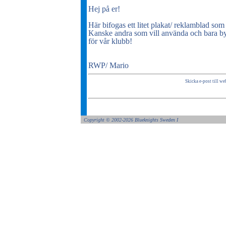
Hej på er!
Här bifogas ett litet plakat/ reklamblad som j
Kanske andra som vill använda och bara byt
för vår klubb!
RWP/ Mario
Skicka e-post till w
Copyright ©
2002-2026 Blueknights
Sweden I