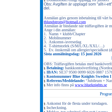
§
Obs: Avgiften är upplagd som “allt-i-ett
del.
Anmälan görs genom inbetalning till vårt ban
thlundstrom@hotmail.com
Anmälan är bindande när träffavgiften är m
Ange i din anmälan:
1.
Namn + klubb/Chapter
2.
Mobilnummer
3.
Ankomst-/avresedag
4.
T-shirtstorlek (S/M/L/XL/XXL/…)
5.
Ev. önskemål om allergier/specialkost (d
Sista anmälningsdag: 15 juni 2026
OBS: Träffavgiften betalas med banköverförin
Betalning:
bankkontoöverföring (Nordea
§
IBAN:
SE37 9500 0099 6026 0887 157
§
Kontonummer Blue Knights Sweden I 
§
Referens/Meddelande:
“Jubileum + Na
§
Mer info finns på
www.blueknights.se
§
Program
Ankomst för de flesta under torsdagen.
§
Incheckning.
§
Middag, typ schnitzel eller pytt i panna.