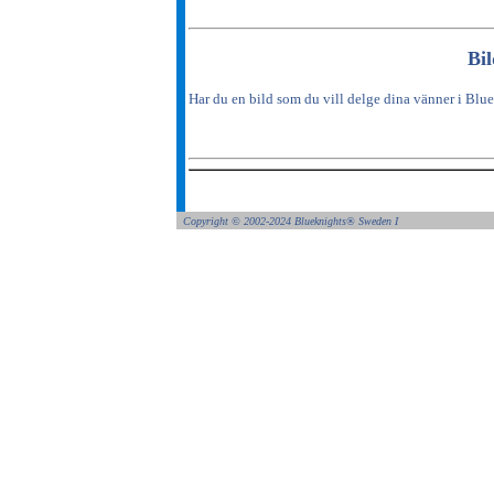
Bi
Har du en bild som du vill delge dina vänner i Blue
Copyright ©
2002-2024 Blueknights
®
Sweden I