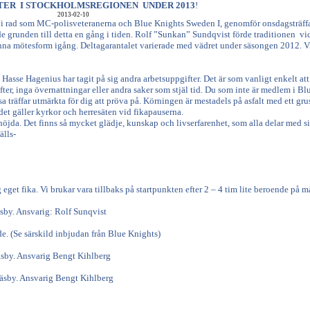
TER I STOCKHOLMSREGIONEN UNDER 2013
!
2013-02-10
ret i rad som MC-polisveteranerna och Blue Knights Sweden I, genomför onsdagsträff
e grunden till detta en gång i tiden. Rolf ”Sunkan” Sundqvist förde traditionen vi
 denna mötesform igång. Deltagarantalet varierade med vädret under säsongen 2012. V
 Hasse Hagenius har tagit på sig andra arbetsuppgifter. Det är som vanligt enkelt att
er, inga övernattningar eller andra saker som stjäl tid. Du som inte är medlem i Bl
a träffar utmärkta för dig att pröva på. Körningen är mestadels på asfalt med ett gru
 det gäller kyrkor och herresäten vid fikapauserna.
nöjda. Det finns så mycket glädje, kunskap och livserfarenhet, som alla delar med si
älls-
eget fika. Vi brukar vara tillbaks på startpunkten efter 2 – 4 tim lite beroende på 
 Ansvarig: Rolf Sunqvist
e särskild inbjudan från Blue Knights)
. Ansvarig Bengt Kihlberg
. Ansvarig Bengt Kihlberg