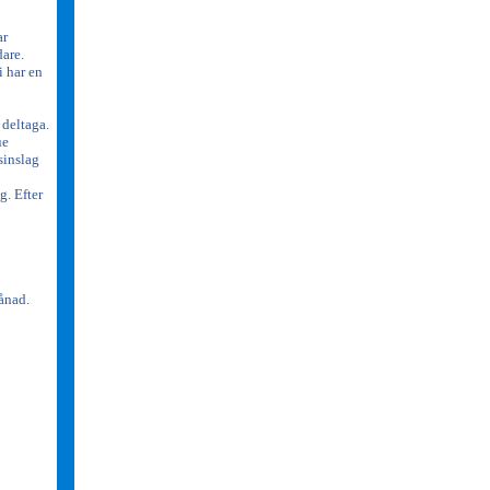
ar
dare.
i har en
 deltaga.
ue
sinslag
g. Efter
månad.