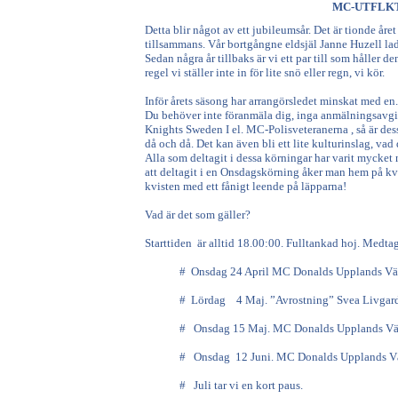
MC-UTFLK
Detta blir något av ett jubileumsår. Det är tionde å
tillsammans. Vår bortgångne eldsjäl Janne Huzell lad
Sedan några år tillbaks är vi ett par till som håller
regel vi ställer inte in för lite snö eller regn, vi kör.
Inför årets säsong har arrangörsledet minskat med en.
Du behöver inte föranmäla dig, inga anmälningsavgift
Knights Sweden I el. MC-Polisveteranerna , så är dess
då och då. Det kan även bli ett lite kulturinslag, vad
Alla som deltagit i dessa körningar har varit mycket 
att deltagit i en Onsdagskörning åker man hem på kv
kvisten med ett fånigt leende på läpparna!
Vad är det som gäller?
Starttiden är alltid 18.00:00. Fulltankad hoj. Medtag 
# Onsdag 24 April MC Donalds Upplands Väsby.
# Lördag 4 Maj. ”Avrostning” Svea Livgarde. (S
# Onsdag 15 Maj. MC Donalds Upplands Väsby
# Onsdag 12 Juni. MC Donalds Upplands Väsby
# Juli tar vi en kort paus.