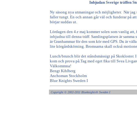
Inbjudan Sverige träffen S
Ny säsong nya utmaningar och möjligheter. När jag s
faller tungt. En och annan går väl och funderar på 
börjar suddas ut.
Lördagen den 4.e maj kommer solen som vanlig att, flö
inbjudna till denna träff. Samlingsplatsen är samma 
är Granhammar för den som kör med GPS.
Du är välk
lite körgårdskörning. Bromsarna skall också motione
Lunch/brunch blir det ståndsmässigt på Skokloster. 
kom och prova på.
Tag med eget fika till Svea Livgar
Välkommna!
Bengt Kihlberg
Anchoman St
Blue Knights Sweden I
Copyright ©
2002-2011 Blueknights
®
Sweden I