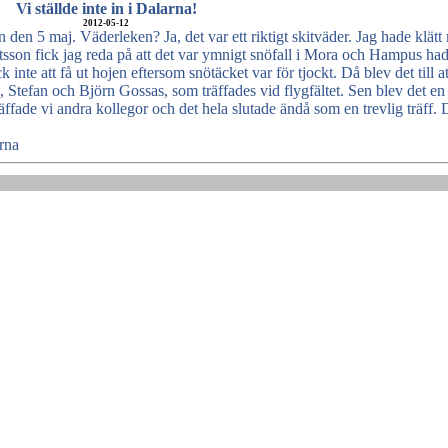
Vi ställde inte in i Dalarna!
2012-05-12
 den 5 maj. Väderleken? Ja, det var ett riktigt skitväder. Jag hade klätt
sson fick jag reda på att det var ymnigt snöfall i Mora och Hampus had
inte att få ut hojen eftersom snötäcket var för tjockt. Då blev det till at
 Stefan och Björn Gossas, som träffades vid flygfältet. Sen blev det en 
äffade vi andra kollegor och det hela slutade ändå som en trevlig träff. 
rna