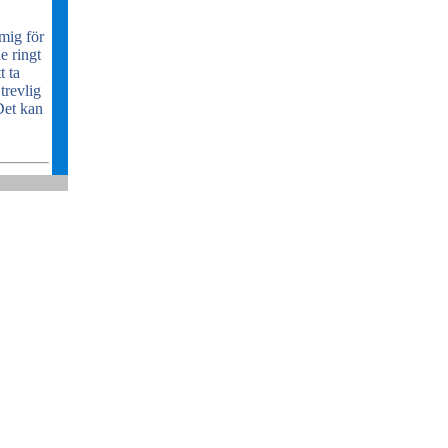
 mig för
e ringt
t ta
trevlig
Det kan