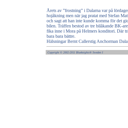
Årets av ”frostning” i Dalarna var på lördagen
hojåkning men när jag pratat med Stefan Matt
och sagt att han inte kunde komma för det gick 
bilen. Träffen bestod av tre bilåkande BK-are,
fika inne i Mora på Helmers konditori. Där tr
bara bara bättre.
Hälsningar Bernt Callerstig Anchorman Dala
Copyright ©
2002-2011 Blueknights
®
Sweden I