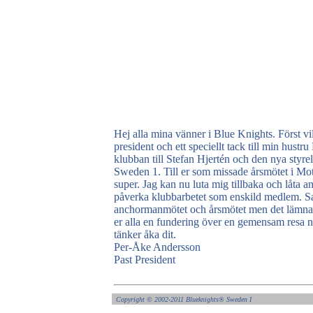
Hej alla mina vänner i Blue Knights. Först vil
president och ett speciellt tack till min hust
klubban till Stefan Hjertén och den nya styrels
Sweden 1. Till er som missade årsmötet i Mota
super. Jag kan nu luta mig tillbaka och låta
påverka klubbarbetet som enskild medlem. Sa
anchormanmötet och årsmötet men det lämnar 
er alla en fundering över en gemensam resa nä
tänker åka dit.
Per-Åke Andersson
Past President
Copyright ©
2002-2011 Blueknights
®
Sweden I