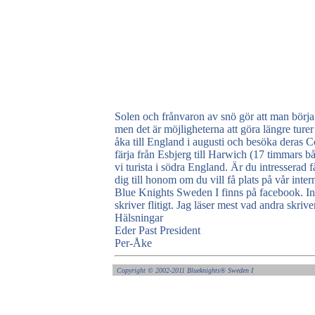
Solen och frånvaron av snö gör att man börja 
men det är möjligheterna att göra längre turer
åka till England i augusti och besöka deras 
färja från Esbjerg till Harwich (17 timmars båt
vi turista i södra England. Är du intresserad f
dig till honom om du vill få plats på vår inter
Blue Knights Sweden I finns på facebook. Inte
skriver flitigt. Jag läser mest vad andra skrive
Hälsningar
Eder Past President
Per-Åke
Copyright ©
2002-2011 Blueknights
®
Sweden I